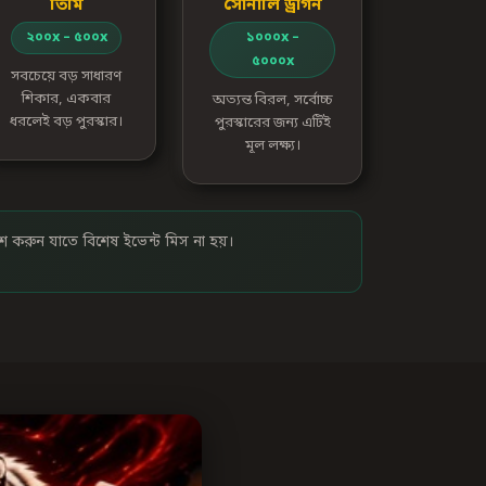
তিমি
সোনালি ড্রাগন
২০০x – ৫০০x
১০০০x –
৫০০০x
সবচেয়ে বড় সাধারণ
শিকার, একবার
অত্যন্ত বিরল, সর্বোচ্চ
ধরলেই বড় পুরস্কার।
পুরস্কারের জন্য এটিই
মূল লক্ষ্য।
েশ করুন যাতে বিশেষ ইভেন্ট মিস না হয়।