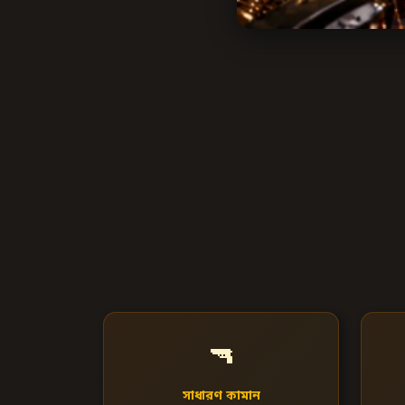
🔫
সাধারণ কামান