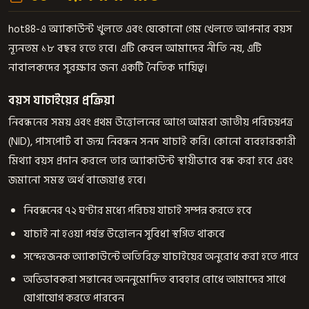
hot88-এ অ্যাকাউন্ট খুলতে এবং যেকোনো গেম খেলতে আপনার বয়স
ন্যূনতম ১৮ বছর হতে হবে। এটি কেবল আমাদের নীতি নয়, এটি
নাবালকদের সুরক্ষার জন্য একটি নৈতিক দায়িত্ব।
বয়স যাচাইয়ের প্রক্রিয়া
নিবন্ধনের সময় এবং প্রথম উত্তোলনের আগে আমরা জাতীয় পরিচয়পত্র
(NID), পাসপোর্ট বা জন্ম নিবন্ধন সনদ যাচাই করি। কোনো ব্যবহারকারী
মিথ্যা বয়স প্রদান করলে তার অ্যাকাউন্ট স্থায়ীভাবে বন্ধ করা হবে এবং
জমানো সমস্ত অর্থ বাজেয়াপ্ত হবে।
নিবন্ধনের ৭২ ঘণ্টার মধ্যে পরিচয় যাচাই সম্পন্ন করতে হবে
যাচাই না হওয়া পর্যন্ত উত্তোলন সুবিধা স্থগিত থাকবে
সন্দেহজনক অ্যাকাউন্টে অতিরিক্ত যাচাইয়ের অনুরোধ করা হতে পারে
অভিভাবকরা সন্তানের অননুমোদিত ব্যবহার রোধে আমাদের সাথে
যোগাযোগ করতে পারবেন