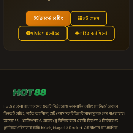
ক্রিকেট বেটিং
স্লট গেমস
সাধারণ প্রশ্নোত্তর
লাইভ ক্যাসিনো
hot88 হলো বাংলাদেশের একটি নির্ভরযোগ্য অনলাইন গেমিং প্ল্যাটফর্ম যেখানে
ক্রিকেট বেটিং, লাইভ ক্যাসিনো, স্লট গেমস সহ বিভিন্ন বিনোদনমূলক গেম পাওয়া যায়।
আমরা SSL এনক্রিপশন ও ফেয়ার প্লে নিশ্চিত করে একটি নিরাপদ ও নির্ভরযোগ্য
প্ল্যাটফর্ম পরিচালনা করি। bKash, Nagad ও Rocket-এর মাধ্যমে তাৎক্ষণিক