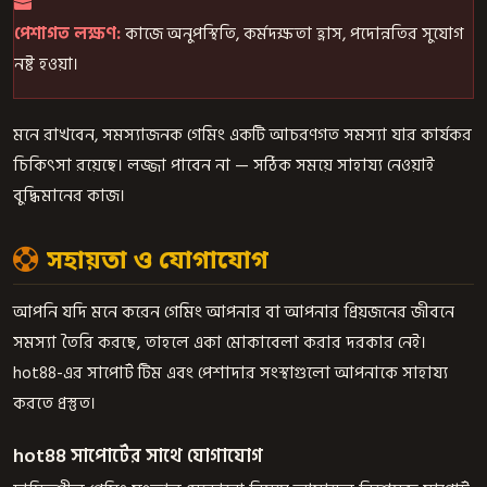
পেশাগত লক্ষণ:
কাজে অনুপস্থিতি, কর্মদক্ষতা হ্রাস, পদোন্নতির সুযোগ
নষ্ট হওয়া।
মনে রাখবেন, সমস্যাজনক গেমিং একটি আচরণগত সমস্যা যার কার্যকর
চিকিৎসা রয়েছে। লজ্জা পাবেন না — সঠিক সময়ে সাহায্য নেওয়াই
বুদ্ধিমানের কাজ।
সহায়তা ও যোগাযোগ
আপনি যদি মনে করেন গেমিং আপনার বা আপনার প্রিয়জনের জীবনে
সমস্যা তৈরি করছে, তাহলে একা মোকাবেলা করার দরকার নেই।
hot88-এর সাপোর্ট টিম এবং পেশাদার সংস্থাগুলো আপনাকে সাহায্য
করতে প্রস্তুত।
hot88 সাপোর্টের সাথে যোগাযোগ