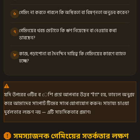
গেমিং না করতে পারলে কি অস্থিরতা বা বিষণ্নতা অনুভব করেন?
৬
গেমিংয়ের খরচ মেটাতে কি ঋণ নিয়েছেন বা নেওয়ার কথা
৭
ভাবছেন?
কাজ, পড়াশোনা বা দৈনন্দিন দায়িত্ব কি গেমিংয়ের কারণে ব্যাহত
৮
হচ্ছে?
যদি উপরের ৩টির ব েশি প্রশ্নে আপনার উত্তর "হ্যাঁ" হয়, তাহলে অনুগ্রহ
করে আমাদের সাপোর্ট টিমের সাথে যোগাযোগ করুন। সাহায্য চাওয়া
দুর্বলতার লক্ষণ নয় — এটি সাহসিকতার প্রমাণ।
সমস্যাজনক গেমিংয়ের সতর্কতার লক্ষণ