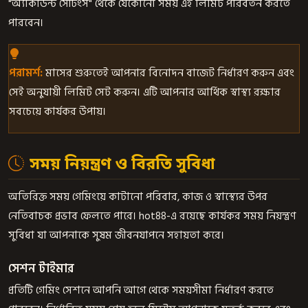
"অ্যাকাউন্ট সেটিংস" থেকে যেকোনো সময় এই লিমিট পরিবর্তন করতে
পারবেন।
পরামর্শ:
মাসের শুরুতেই আপনার বিনোদন বাজেট নির্ধারণ করুন এবং
সেই অনুযায়ী লিমিট সেট করুন। এটি আপনার আর্থিক স্বাস্থ্য রক্ষার
সবচেয়ে কার্যকর উপায়।
সময় নিয়ন্ত্রণ ও বিরতি সুবিধা
অতিরিক্ত সময় গেমিংয়ে কাটানো পরিবার, কাজ ও স্বাস্থ্যের উপর
নেতিবাচক প্রভাব ফেলতে পারে। hot88-এ রয়েছে কার্যকর সময় নিয়ন্ত্রণ
সুবিধা যা আপনাকে সুষম জীবনযাপনে সহায়তা করে।
সেশন টাইমার
প্রতিটি গেমিং সেশনে আপনি আগে থেকে সময়সীমা নির্ধারণ করতে