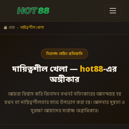
হোম
দায়িত্বশীল খেলা
নিরাপদ গেমিং প্রতিশ্রুতি
দায়িত্বশীল খেলা —
hot88
-এর
অঙ্গীকার
আমরা বিশ্বাস করি বিনোদন তখনই সত্যিকারের আনন্দময় হয়
যখন তা দায়িত্বশীলতার সাথে উপভোগ করা হয়। আপনার সুস্থতা ও
সুরক্ষা আমাদের সর্বোচ্চ অগ্রাধিকার।