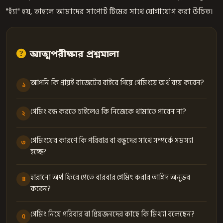
"হ্যাঁ" হয়, তাহলে আমাদের সাপোর্ট টিমের সাথে যোগাযোগ করা উচিত।
আত্মপরীক্ষার প্রশ্নমালা
আপনি কি প্রায়ই বাজেটের বাইরে গিয়ে গেমিংয়ে অর্থ ব্যয় করেন?
১
গেমিং বন্ধ করতে চাইলেও কি নিজেকে থামাতে পারেন না?
২
গেমিংয়ের কারণে কি পরিবার বা বন্ধুদের সাথে সম্পর্কে সমস্যা
৩
হচ্ছে?
হারানো অর্থ ফিরে পেতে বারবার গেমিং করার তাগিদ অনুভব
৪
করেন?
গেমিং নিয়ে পরিবার বা প্রিয়জনদের কাছে কি মিথ্যা বলেছেন?
৫