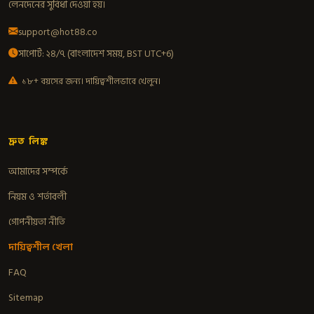
লেনদেনের সুবিধা দেওয়া হয়।
support@hot88.co
সাপোর্ট: ২৪/৭ (বাংলাদেশ সময়, BST UTC+6)
১৮+ বয়সের জন্য। দায়িত্বশীলভাবে খেলুন।
দ্রুত লিঙ্ক
আমাদের সম্পর্কে
নিয়ম ও শর্তাবলী
গোপনীয়তা নীতি
দায়িত্বশীল খেলা
FAQ
Sitemap